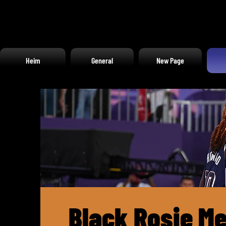
Heim
General
New Page
Black Rosie Me