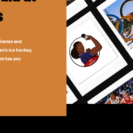
s
 Games and
n's ice hockey,
am has you