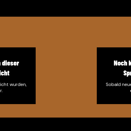
 dieser
Noch k
icht
Sp
licht wurden,
Sobald neue
r.