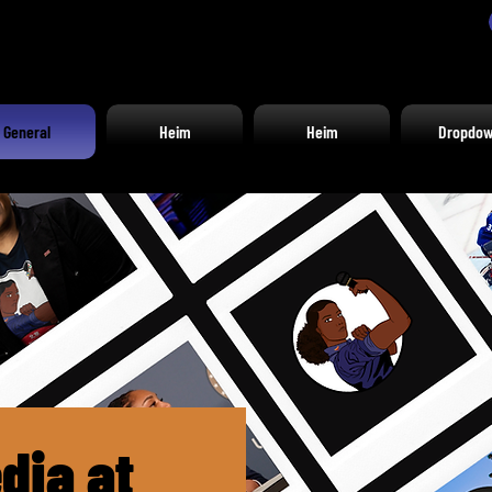
General
Heim
Heim
Dropdo
dia at