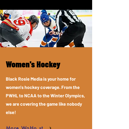
Women's Hockey
Black Rosie Media is your home for
women's hockey coverage. From the
PWHL to NCAA to the Winter Olympics,
we are covering the game like nobody
else!
More WoHo stories